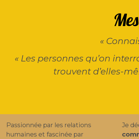
Mes 
« Connai
« Les personnes qu’on interr
trouvent d’elles-m
Passionnée par les relations
Je dé
humaines et fascinée par
comm