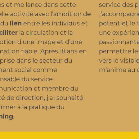
s et me lance dans cette
service des 
lle activité avec l’ambition de
j’accompagne
 du
lien
entre les individus et
potentiel, le
ciliter
la circulation et la
une expérien
tion d’une image et d’une
passionnant
mation fiable. Après 18 ans en
permettre le 
prise dans le secteur du
vers le visib
ment social comme
m’anime au q
nsable du service
unication et membre du
é de direction, j’ai souhaité
rmer à la pratique du
hing
.