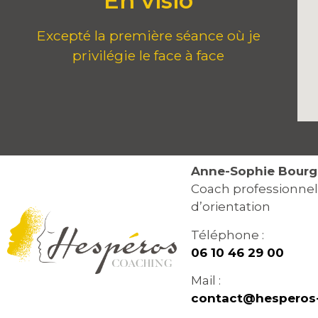
En visio
Excepté la première séance où je
privilégie le face à face
Anne-Sophie Bourg
Coach professionnel
d’orientation
Téléphone :
06 10 46 29 00
Mail :
contact@hesperos-