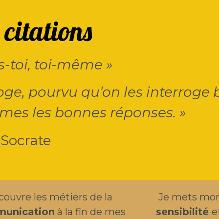
citations
s-toi, toi-même »
oge, pourvu qu’on les interroge 
êmes les bonnes réponses. »
Socrate
couvre les métiers de la
Je mets mon
unication
à la fin de mes
sensibilité
e