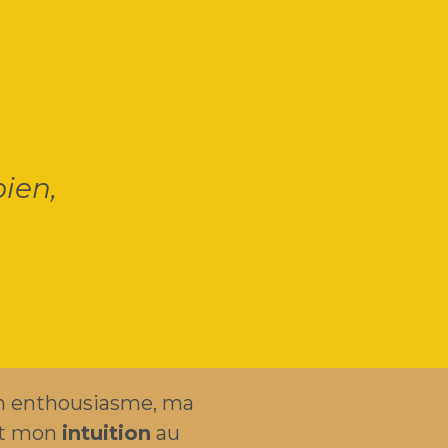
bien,
 enthousiasme, ma
t mon
intuition
au