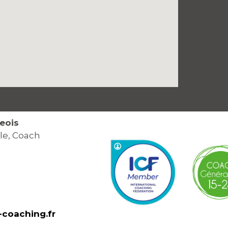
eois
le, Coach
coaching.fr