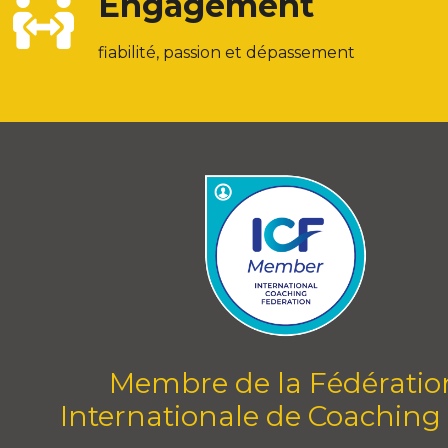
Engagement
fiabilité, passion et dépassement
Membre de la Fédératio
Internationale de Coaching 